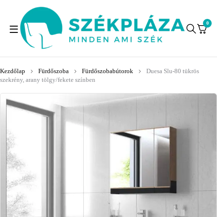
0
Kezdőlap
Fürdőszoba
Fürdőszobabútorok
Duesa Slu-80 tükrös
szekrény, arany tölgy/fekete színben