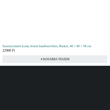
Szennyestartó kosár, festett bambusz/bézs, Basket, 40 × 40 × 58 cm
22900
Ft
KOSÁRBA TESZEM
Vásárlás
Információ
Fiók
Kívánságlista
Gyakori kérdések
Kosár
Akciók
Rendelés követés
Fiókom
Összes termék
Szállítás
Rendeléseim
Tanácsadás
Kívánságlistám