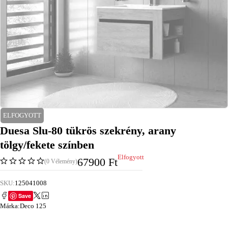
ELFOGYOTT
Duesa Slu-80 tükrös szekrény, arany
tölgy/fekete színben
Elfogyott
67900
Ft
(0 Vélemény)
SKU:
125041008
Save
Márka:
Deco 125