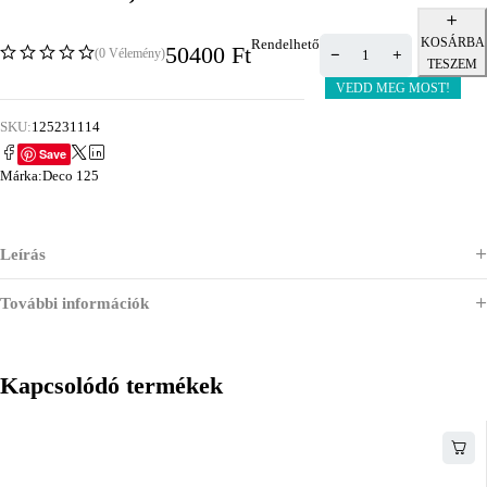
KOSÁRBA
Rendelhető
50400
Ft
(0 Vélemény)
TESZEM
VEDD MEG MOST!
SKU:
125231114
Save
Márka:
Deco 125
Leírás
További információk
Kapcsolódó termékek