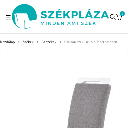
0
Kezdőlap
Székek
Fa székek
Clarion szék, szürke/fehér színben