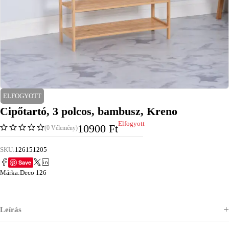
ELFOGYOTT
Cipőtartó, 3 polcos, bambusz, Kreno
Elfogyott
10900
Ft
(0 Vélemény)
SKU:
126151205
Save
Márka:
Deco 126
Leírás