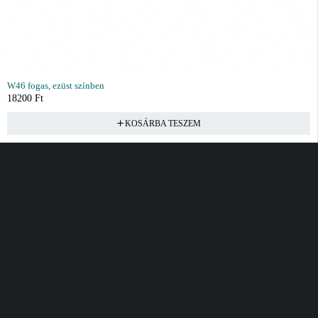
W46 fogas, ezüst színben
18200
Ft
KOSÁRBA TESZEM
Vásárlás
Információ
Fiók
Kívánságlista
Gyakori kérdések
Kosár
Akciók
Rendelés követés
Fiókom
Összes termék
Szállítás
Rendeléseim
Tanácsadás
Kívánságlistám
Kártyás fizetés GY.F.K
Banki fizetési