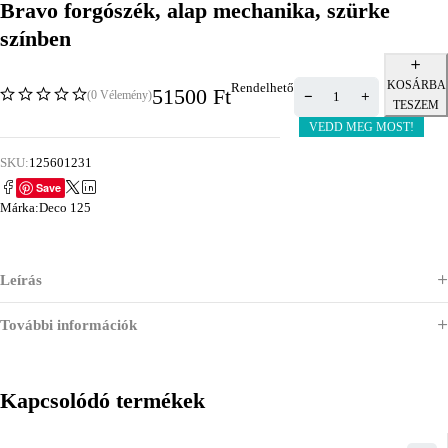
Bravo forgószék, alap mechanika, szürke
színben
KOSÁRBA
Rendelhető
51500
Ft
(0 Vélemény)
TESZEM
VEDD MEG MOST!
SKU:
125601231
Save
Márka:
Deco 125
Leírás
További információk
Kapcsolódó termékek