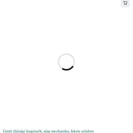
Gimli ifjúsági forgószék, alap mechanika, fekete színben