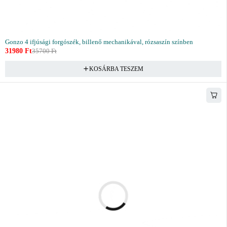
Gonzo 4 ifjúsági forgószék, billenő mechanikával, rózsaszín színben
31980
Ft
35700
Ft
KOSÁRBA TESZEM