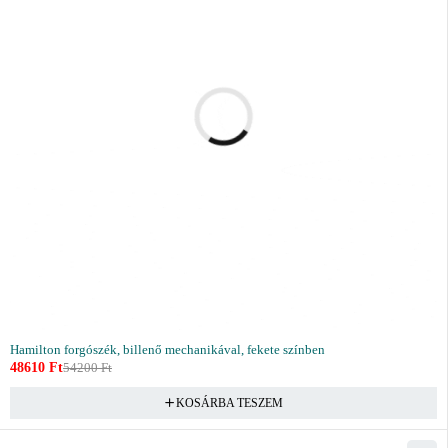
Hamilton forgószék, billenő mechanikával, fekete színben
48610
Ft
54200
Ft
KOSÁRBA TESZEM