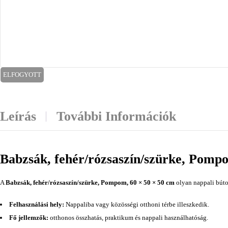
ELFOGYOTT
Leírás
További Információk
Babzsák, fehér/rózsaszín/szürke, Pomp
A
Babzsák, fehér/rózsaszín/szürke, Pompom, 60 × 50 × 50 cm
olyan nappali bútor
Felhasználási hely:
Nappaliba vagy közösségi otthoni térbe illeszkedik.
Fő jellemzők:
otthonos összhatás, praktikum és nappali használhatóság.