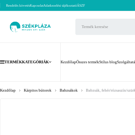
Rendelés követés
Kapcsolat
Adatkezelési tájékoztató
ÁSZF
TERMÉKKATEGÓRIÁK
Kezdőlap
Összes termék
Stílus blog
Szolgáltat
Kezdőlap
Kárpitos bútorok
Babzsákok
Babzsák, fehér/rózsaszín/szü