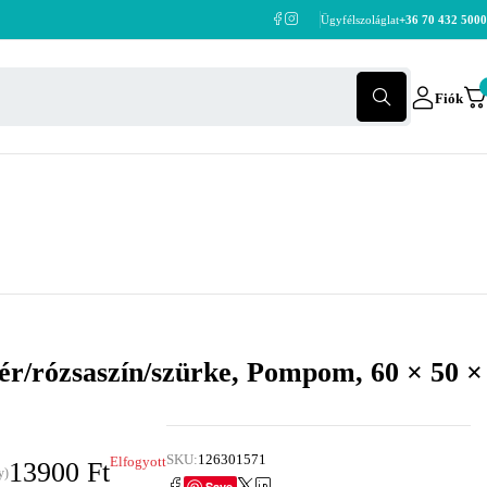
Ügyfélszoláglat
+36 70 432 5000
Fiók
ér/rózsaszín/szürke, Pompom, 60 × 50 ×
SKU:
126301571
Elfogyott
13900
Ft
y)
Save