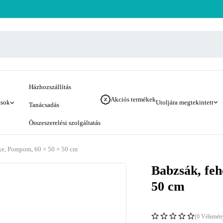
Házhozszállítás
Akciós termékek
ások
Utoljára megtekintett
Tanácsadás
Összeszerelési szolgáltatás
rke, Pompom, 60 × 50 × 50 cm
Babzsák, feh
50 cm
(0 Vélemén