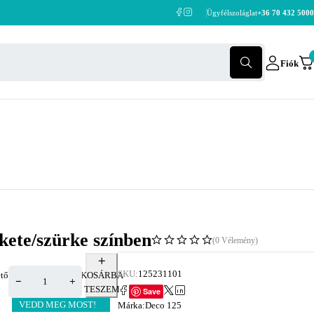
Ügyfélszoláglat
+36 70 432 5000
Fiók
ekete/szürke színben
(0 Vélemény)
SKU:
125231101
tő
KOSÁRBA
TESZEM
Save
VEDD MEG MOST!
Márka:
Deco 125