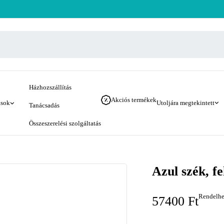
Házhozszállítás
Akciós termékek
ások
Utoljára megtekintett
Tanácsadás
Összeszerelési szolgáltatás
Azul szék, f
Rendelhe
57400
Ft