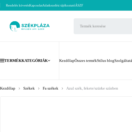
Rendelés követés
Kapcsolat
Adatkezelési tájékoztató
ÁSZF
TERMÉKKATEGÓRIÁK
Kezdőlap
Összes termék
Stílus blog
Szolgáltat
Kezdőlap
Székek
Fa székek
Azul szék, fekete/szürke színben