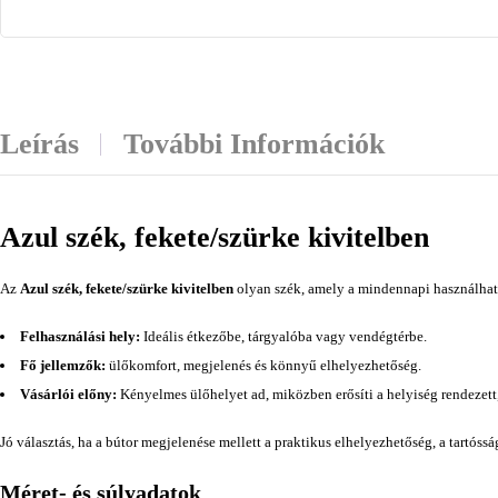
Leírás
További Információk
Azul szék, fekete/szürke kivitelben
Az
Azul szék, fekete/szürke kivitelben
olyan szék, amely a mindennapi használhatós
Felhasználási hely:
Ideális étkezőbe, tárgyalóba vagy vendégtérbe.
Fő jellemzők:
ülőkomfort, megjelenés és könnyű elhelyezhetőség.
Vásárlói előny:
Kényelmes ülőhelyet ad, miközben erősíti a helyiség rendezett
Jó választás, ha a bútor megjelenése mellett a praktikus elhelyezhetőség, a tartóss
Méret- és súlyadatok