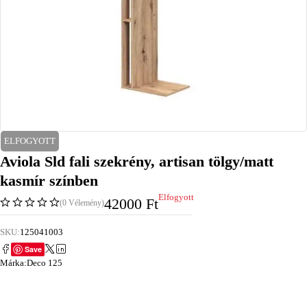
ELFOGYOTT
Aviola Sld fali szekrény, artisan tölgy/matt
kasmír színben
Elfogyott
42000
Ft
(0 Vélemény)
SKU:
125041003
Save
Márka:
Deco 125