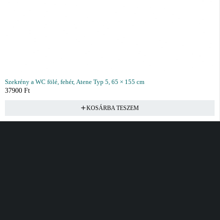
Szekrény a WC fölé, fehér, Atene Typ 5, 65 × 155 cm
37900
Ft
KOSÁRBA TESZEM
Vásárlás
Információ
Fiók
Kívánságlista
Gyakori kérdések
Kosár
Akciók
Rendelés követés
Fiókom
Összes termék
Szállítás
Rendeléseim
Tanácsadás
Kívánságlistám