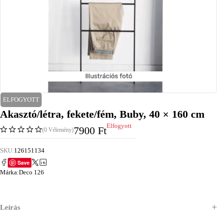
ELFOGYOTT
Akasztó/létra, fekete/fém, Buby, 40 × 160 cm
Elfogyott
7900
Ft
(0 Vélemény)
SKU:
126151134
Save
Márka:
Deco 126
Leírás