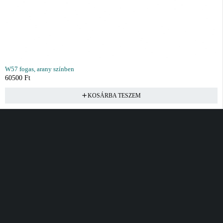
W57 fogas, arany színben
60500
Ft
KOSÁRBA TESZEM
Vásárlás
Információ
Fiók
Kívánságlista
Gyakori kérdések
Kosár
Akciók
Rendelés követés
Fiókom
Összes termék
Szállítás
Rendeléseim
Tanácsadás
Kívánságlistám
Kártyás fizetés GY.F.K