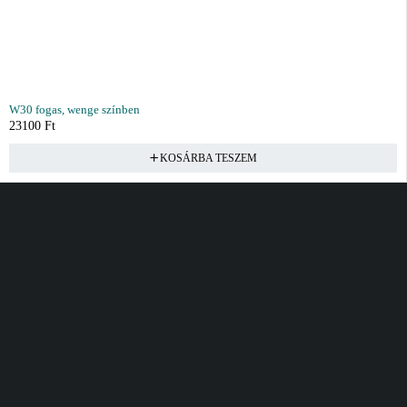
W30 fogas, wenge színben
23100
Ft
KOSÁRBA TESZEM
Vásárlás
Információ
Fiók
Kívánságlista
Gyakori kérdések
Kosár
Akciók
Rendelés követés
Fiókom
Összes termék
Szállítás
Rendeléseim
Tanácsadás
Kívánságlistám
Kártyás fizetés GY.F.K
Banki fizetési