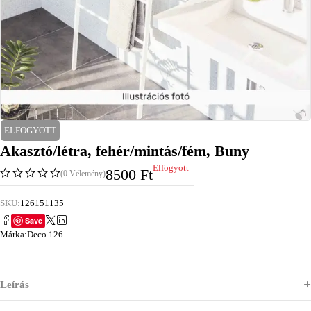
ELFOGYOTT
Akasztó/létra, fehér/mintás/fém, Buny
Elfogyott
8500
Ft
(0 Vélemény)
SKU:
126151135
Save
Márka:
Deco 126
Leírás