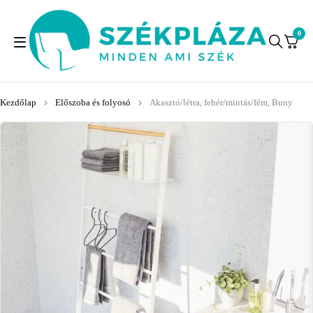
0
Kezdőlap
Előszoba és folyosó
Akasztó/létra, fehér/mintás/fém, Buny