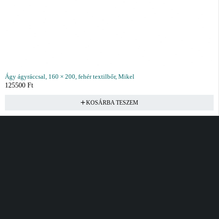
Ágy ágyráccsal, 160 × 200, fehér textilbőr, Mikel
125500
Ft
KOSÁRBA TESZEM
Vásárlás
Információ
Fiók
Kívánságlista
Gyakori kérdések
Kosár
Akciók
Rendelés követés
Fiókom
Összes termék
Szállítás
Rendeléseim
Tanácsadás
Kívánságlistám
Kártyás fizetés GY.F.K