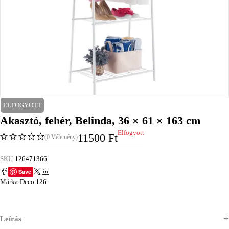
ELFOGYOTT
Akasztó, fehér, Belinda, 36 × 61 × 163 cm
Elfogyott
11500
Ft
(0 Vélemény)
SKU:
126471366
Save
Márka:
Deco 126
Leírás