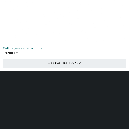
W46 fogas, ezüst színben
18200
Ft
KOSÁRBA TESZEM
Vásárlás
Információ
Fiók
Kívánságlista
Gyakori kérdések
Kosár
Akciók
Rendelés követés
Fiókom
Összes termék
Szállítás
Rendeléseim
Tanácsadás
Kívánságlistám