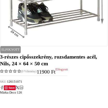
ELFOGYOTT
3-részes cipősszekrény, rozsdamentes acél,
Nils, 24 × 64 × 50 cm
Elfogyott
11900
Ft
(0 Vélemény)
SKU:
126151071
Save
Márka:
Deco 126