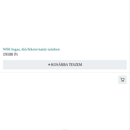
W66 fogas, dió/fekete/natúr színben
19100
Ft
KOSÁRBA TESZEM