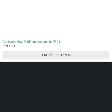
Cipősszekrény, MDF laminált, natúr, FP 01
37900
Ft
KOSÁRBA TESZEM
Vásárlás
Információ
Fiók
Kívánságlista
Gyakori kérdések
Kosár
Akciók
Rendelés követés
Fiókom
Összes termék
Szállítás
Rendeléseim
Tanácsadás
Kívánságlistám