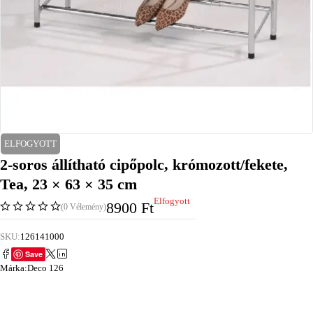
ELFOGYOTT
2-soros állítható cipőpolc, krómozott/fekete,
Tea, 23 × 63 × 35 cm
Elfogyott
8900
Ft
(0 Vélemény)
SKU:
126141000
Save
Márka:
Deco 126