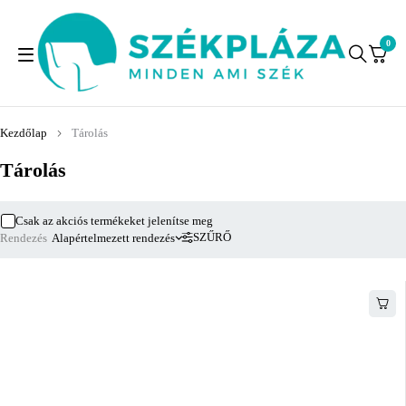
0
Kezdőlap
Tárolás
Tárolás
Csak az akciós termékeket jelenítse meg
SZŰRŐ
Rendezés
Alapértelmezett rendezés