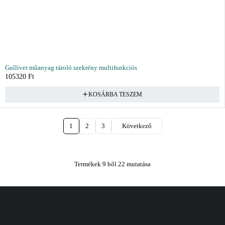
Gulliver műanyag tároló szekrény multifunkciós
105320
Ft
KOSÁRBA TESZEM
1
2
3
Következő
Termékek 9 ből 22 mutatása
Vásárlás
Információ
Fiók
Kívánságlista
Gyakori kérdések
Kosár