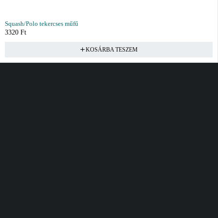
Squash/Polo tekercses műfű
3320
Ft
KOSÁRBA TESZEM
Vásárlás
Információ
Fiók
Kívánságlista
Gyakori kérdések
Kosár
Akciók
Rendelés követés
Fiókom
Összes termék
Szállítás
Rendeléseim
Tanácsadás
Kívánságlistám
Kártyás fizetés GY.F.K
Banki fizetési
tájékoztató
Általános Szerződési
feltételek