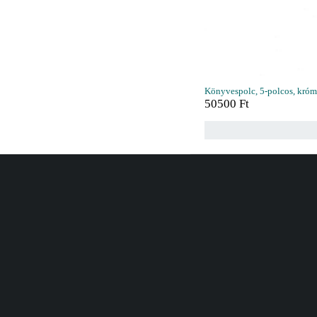
Könyvespolc, 5-polcos, króm
50500
Ft
Vásárlás
Információ
Kívánságlista
Gyakori kérdések
Akciók
Rendelés követés
Összes termék
Szállítás
Tanácsadás
Kártyás fizetés GY.F.K