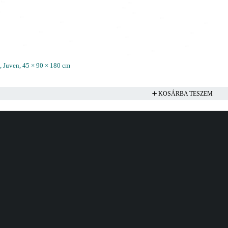
, Juven, 45 × 90 × 180 cm
KOSÁRBA TESZEM
Fiók
Cím
Kosár
Bellamo Premium 
Tópark utca 1/A, T
Fiókom
Magyarország
Rendeléseim
Bellamo Bútorház
Dorozsmai út 14, S
Kívánságlistám
Magyarország