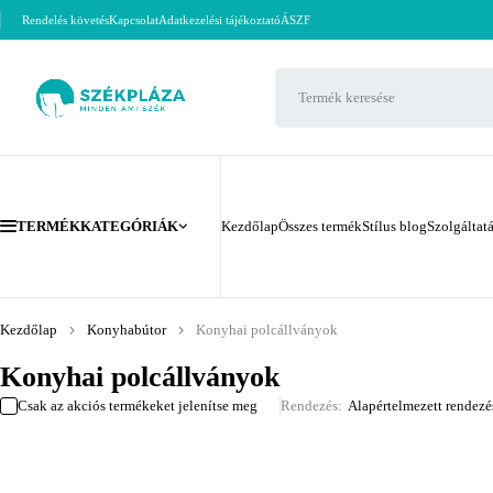
Rendelés követés
Kapcsolat
Adatkezelési tájékoztató
ÁSZF
TERMÉKKATEGÓRIÁK
Kezdőlap
Összes termék
Stílus blog
Szolgáltat
Kezdőlap
Konyhabútor
Konyhai polcállványok
Konyhai polcállványok
Csak az akciós termékeket jelenítse meg
Rendezés
Alapértelmezett rendezé