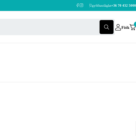
Ügyfélszoláglat
+36 70 432 5000
Fiók