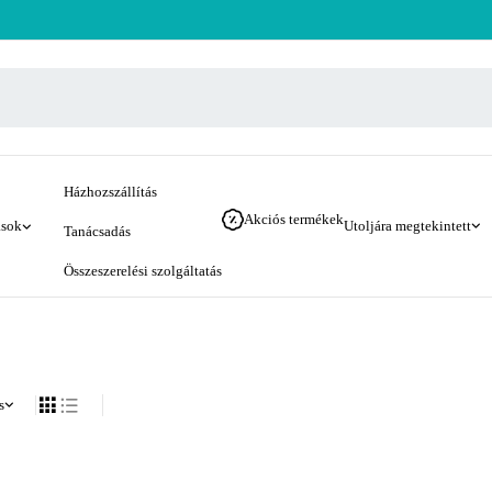
Házhozszállítás
Akciós termékek
ások
Utoljára megtekintett
Tanácsadás
Összeszerelési szolgáltatás
s