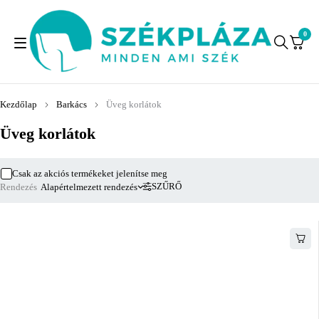
0
Kezdőlap
Barkács
Üveg korlátok
Üveg korlátok
Csak az akciós termékeket jelenítse meg
SZŰRŐ
Rendezés
Alapértelmezett rendezés