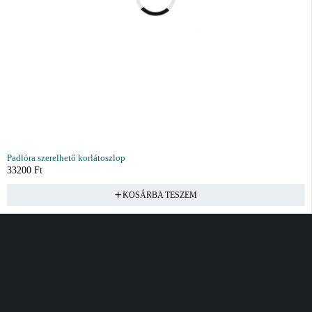
Padlóra szerelhető korlátoszlop
33200
Ft
KOSÁRBA TESZEM
Vásárlás
Információ
Fiók
Kívánságlista
Gyakori kérdések
Kosár
Akciók
Rendelés követés
Fiókom
Összes termék
Szállítás
Rendeléseim