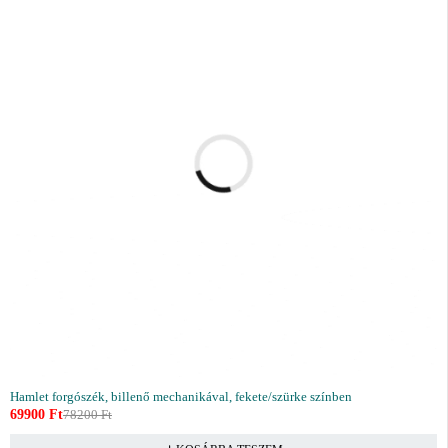
Hamlet forgószék, billenő mechanikával, fekete/szürke színben
69900
Ft
78200
Ft