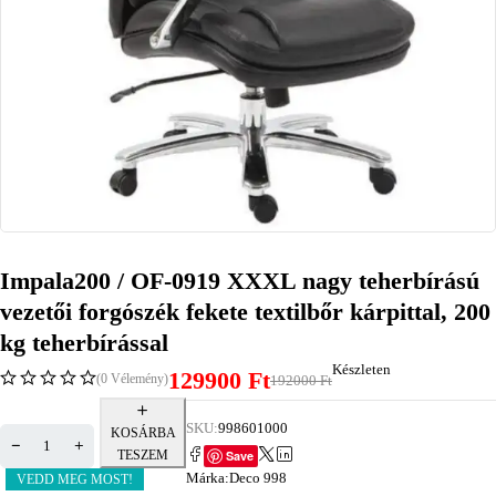
Impala200 / OF-0919 XXXL nagy teherbírású
vezetői forgószék fekete textilbőr kárpittal, 200
kg teherbírással
Készleten
129900
Ft
(0 Vélemény)
192000
Ft
SKU:
998601000
KOSÁRBA
Save
TESZEM
Márka:
Deco 998
VEDD MEG MOST!