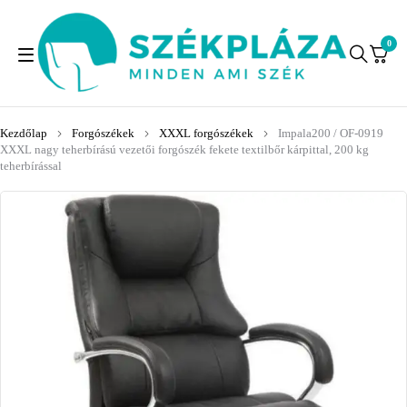
0
Kezdőlap
Forgószékek
XXXL forgószékek
Impala200 / OF-0919
XXXL nagy teherbírású vezetői forgószék fekete textilbőr kárpittal, 200 kg
teherbírással