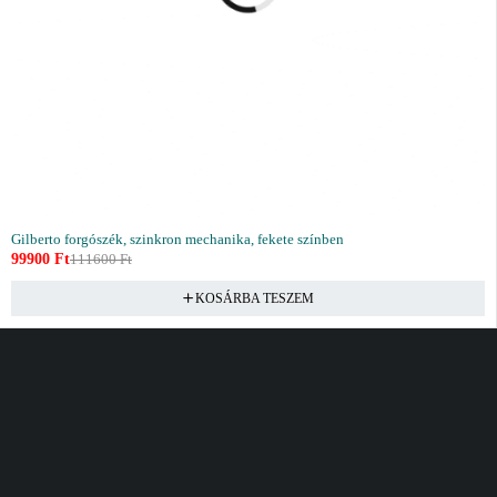
Gilberto forgószék, szinkron mechanika, fekete színben
99900
Ft
111600
Ft
KOSÁRBA TESZEM
Vásárlás
Információ
Fiók
Kívánságlista
Gyakori kérdések
Kosár
Akciók
Rendelés követés
Fiókom
Összes termék
Szállítás
Rendeléseim