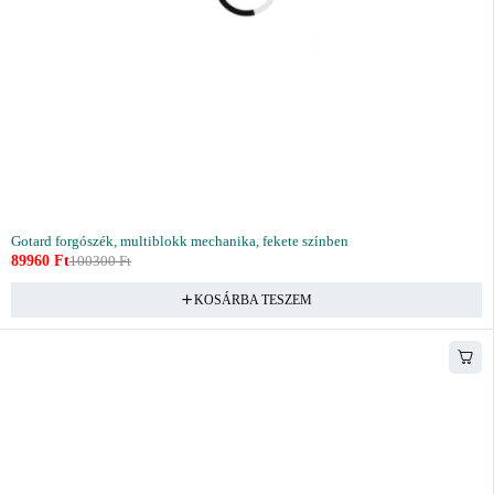
Gotard forgószék, multiblokk mechanika, fekete színben
89960
Ft
100300
Ft
KOSÁRBA TESZEM