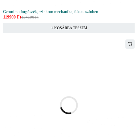
Geronimo forgószék, szinkron mechanika, fekete színben
119900
Ft
134100
Ft
KOSÁRBA TESZEM