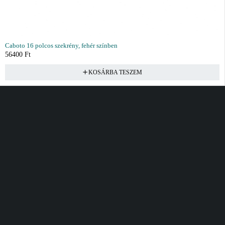
Caboto 16 polcos szekrény, fehér színben
56400
Ft
KOSÁRBA TESZEM
Vásárlás
Információ
Fiók
Kívánságlista
Gyakori kérdések
Kosár
Akciók
Rendelés követés
Fiókom
Összes termék
Szállítás
Rendeléseim
Tanácsadás
Kívánságlistám
Kártyás fizetés GY.F.K
Banki fizetési
tájékoztató