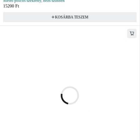
Metro polcos szekrény, bézs színben
15200
Ft
KOSÁRBA TESZEM