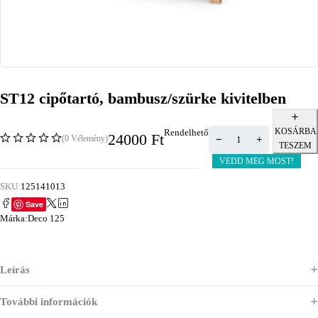
ST12 cipőtartó, bambusz/szürke kivitelben
KOSÁRBA
Rendelhető
24000
Ft
(0 Vélemény)
TESZEM
VEDD MEG MOST!
SKU:
125141013
Save
Márka:
Deco 125
Leírás
További információk