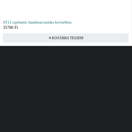
ST13 cipőtartó, bambusz/szürke kivitelben
35700
Ft
KOSÁRBA TESZEM
Vásárlás
Információ
Fiók
Kívánságlista
Gyakori kérdések
Kosár
Akciók
Rendelés követés
Fiókom
Összes termék
Szállítás
Rendeléseim
Tanácsadás
Kívánságlistám
Kártyás fizetés GY.F.K
Banki fizetési
tájékoztató
Általános Szerződési