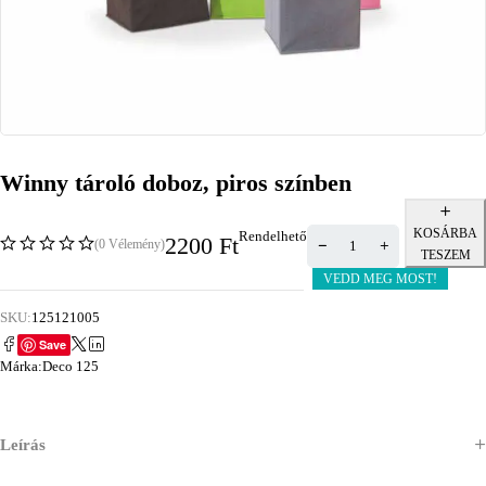
Winny tároló doboz, piros színben
KOSÁRBA
Rendelhető
2200
Ft
(0 Vélemény)
TESZEM
VEDD MEG MOST!
SKU:
125121005
Save
Márka:
Deco 125
Leírás