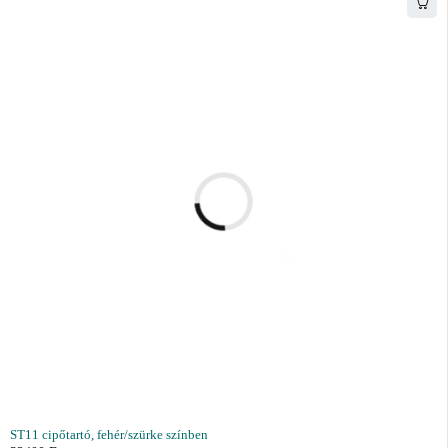
ST11 cipőtartó, fehér/szürke színben