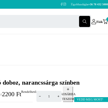
Ügyfélszoláglat
+36 70 432 5000
Fiók
 doboz, narancssárga színben
Rendelhető
2200
Ft
KOSÁRBA
y)
TESZEM
VEDD MEG MOST!