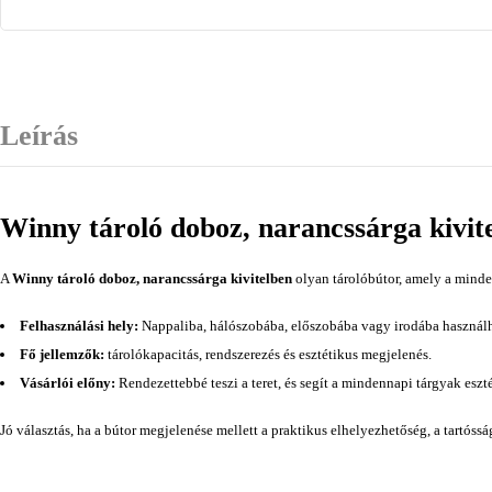
Leírás
Winny tároló doboz, narancssárga kivit
A
Winny tároló doboz, narancssárga kivitelben
olyan tárolóbútor, amely a minde
Felhasználási hely:
Nappaliba, hálószobába, előszobába vagy irodába használh
Fő jellemzők:
tárolókapacitás, rendszerezés és esztétikus megjelenés.
Vásárlói előny:
Rendezettebbé teszi a teret, és segít a mindennapi tárgyak eszt
Jó választás, ha a bútor megjelenése mellett a praktikus elhelyezhetőség, a tartóss