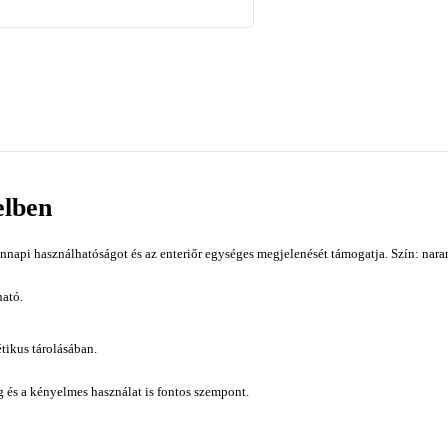
elben
nnapi használhatóságot és az enteriőr egységes megjelenését támogatja. Szín: nara
ató.
étikus tárolásában.
ág és a kényelmes használat is fontos szempont.