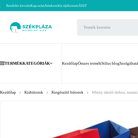
Rendelés követés
Kapcsolat
Adatkezelési tájékoztató
ÁSZF
TERMÉKKATEGÓRIÁK
Kezdőlap
Összes termék
Stílus blog
Szolgáltat
Kezdőlap
Kisbútorok
Kiegészítő bútorok
Winny tároló doboz, naranc