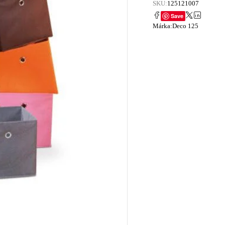
SKU:
125121007
Save
Márka:
Deco 125