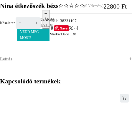
Nina étkezőszék bézs
22800
Ft
(0 Vélemény)
KOSÁRBA
SKU:
138231107
Készleten
TESZEM
Save
VEDD MEG
Márka:
Deco 138
MOST!
Leírás
Kapcsolódó termékek