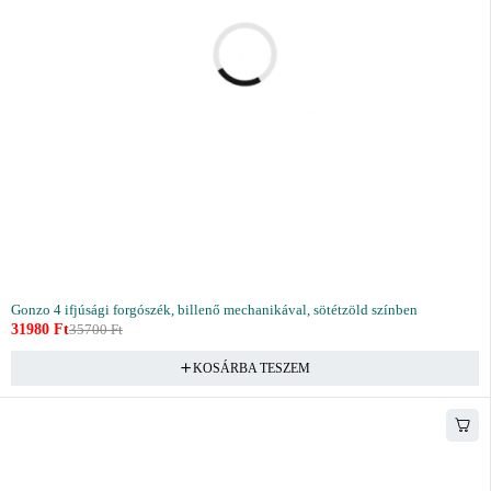
Gonzo 4 ifjúsági forgószék, billenő mechanikával, sötétzöld színben
31980
Ft
35700
Ft
KOSÁRBA TESZEM