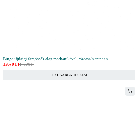
Bingo ifjúsági forgószék alap mechanikával, rózsaszín színben
15670
Ft
17500
Ft
KOSÁRBA TESZEM