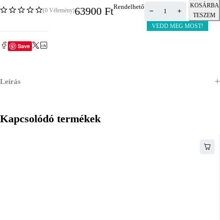
KOSÁRBA
Rendelhető
63900
Ft
(0 Vélemény)
TESZEM
VEDD MEG MOST!
Save
Leírás
Kapcsolódó termékek