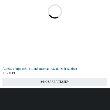
Aurelius forgószék, billenő mechanikával, fehér színben
71300
Ft
KOSÁRBA TESZEM
Vásárlás
Információ
Fiók
Kívánságlista
Gyakori kérdések
Kosár