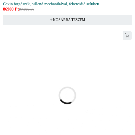
Gavin forgószék, billenő mechanikával, fekete/dió színben
86900
Ft
97100
Ft
KOSÁRBA TESZEM