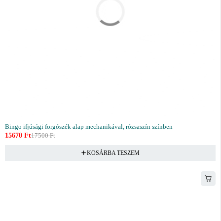
Bingo ifjúsági forgószék alap mechanikával, rózsaszín színben
15670
Ft
17500
Ft
KOSÁRBA TESZEM