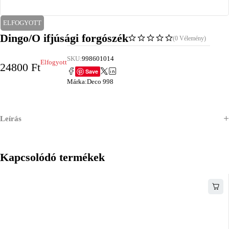
ELFOGYOTT
Dingo/O ifjúsági forgószék
(0 Vélemény)
SKU:
998601014
Elfogyott
24800
Ft
Save
Márka:
Deco 998
Leírás
Kapcsolódó termékek