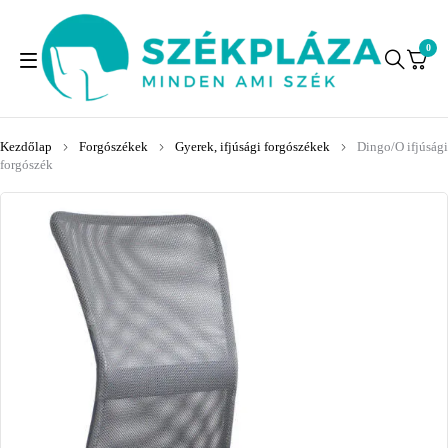
0
Kezdőlap
Forgószékek
Gyerek, ifjúsági forgószékek
Dingo/O ifjúsági
forgószék