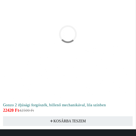
Gonzo 2 ifjúsági forgószék, billenő mechanikával, lila színben
22420
Ft
42500
Ft
KOSÁRBA TESZEM