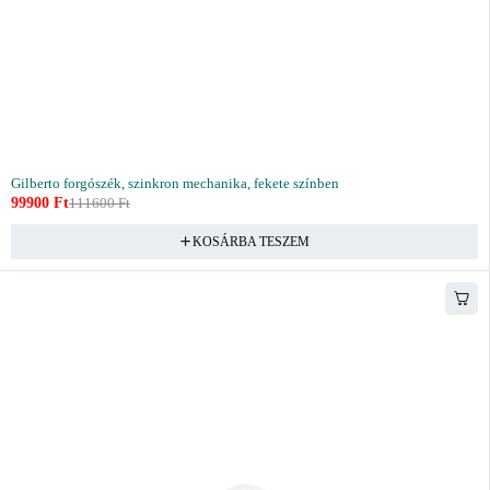
Gilberto forgószék, szinkron mechanika, fekete színben
99900
Ft
111600
Ft
KOSÁRBA TESZEM