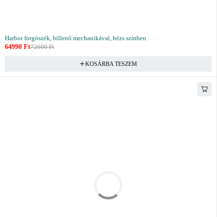
Harbor forgószék, billenő mechanikával, bézs színben
64990
Ft
72600
Ft
KOSÁRBA TESZEM