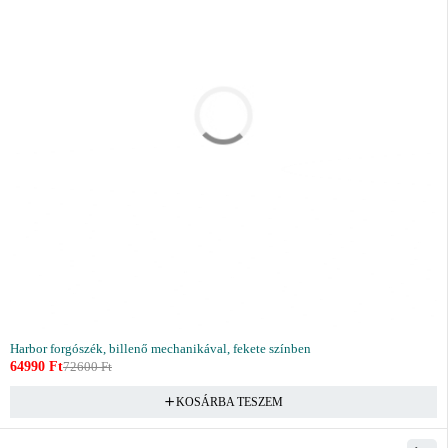
Harbor forgószék, billenő mechanikával, fekete színben
64990
Ft
72600
Ft
KOSÁRBA TESZEM