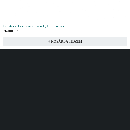
Gloster étkezőasztal, kerek, fehér színben
76400
Ft
KOSÁRBA TESZEM
Vásárlás
Információ
Fiók
Kívánságlista
Gyakori kérdések
Kosár
Akciók
Rendelés követés
Fiókom
Összes termék
Szállítás
Rendeléseim
Tanácsadás
Kívánságlistám
Kártyás fizetés GY.F.K
Banki fizetési
tájékoztató