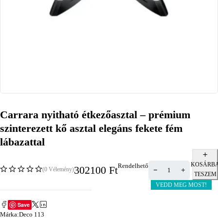
Carrara nyitható étkezőasztal – prémium
szinterezett kő asztal elegáns fekete fém
lábazattal
KOSÁRB
Rendelhető
302100
Ft
(0 Vélemény)
TESZEM
VEDD MEG MOST!
Save
Márka:
Deco 113