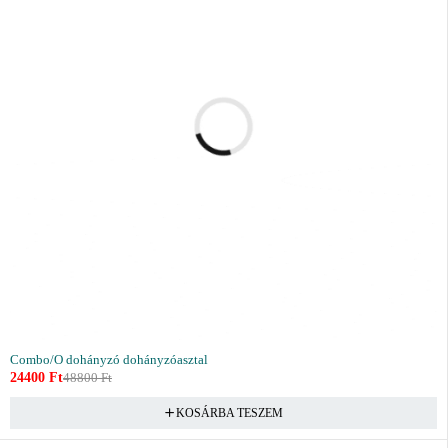
Combo/O dohányzó dohányzóasztal
24400
Ft
48800
Ft
KOSÁRBA TESZEM