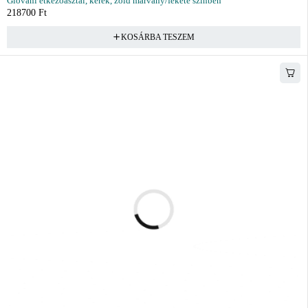
Giovani étkezőasztal, kerek, zöld márvány/fekete színben
218700
Ft
KOSÁRBA TESZEM