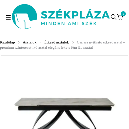
0
Kezdőlap
Asztalok
Étkező asztalok
Carrara nyitható étkezőasztal –
prémium szinterezett kő asztal elegáns fekete fém lábazattal