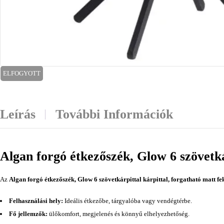
ELFOGYOTT
Leírás
További Információk
Algan forgó étkezőszék, Glow 6 szövetká
Az
Algan forgó étkezőszék, Glow 6 szövetkárpittal kárpittal, forgatható matt fe
Felhasználási hely:
Ideális étkezőbe, tárgyalóba vagy vendégtérbe.
Fő jellemzők:
ülőkomfort, megjelenés és könnyű elhelyezhetőség.