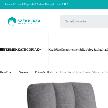
Rendelés követés
Kapcsolat
Adatkezelési tájékoztató
ÁSZF
TERMÉKKATEGÓRIÁK
Kezdőlap
Összes termék
Stílus blog
Szolgáltat
Kezdőlap
Székek
Étkezőszékek
Algan forgó étkezőszék, Glow 6 szövet