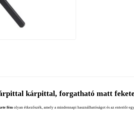
rpittal kárpittal, forgatható matt feket
kete fém
olyan étkezőszék, amely a mindennapi használhatóságot és az enteriőr egy