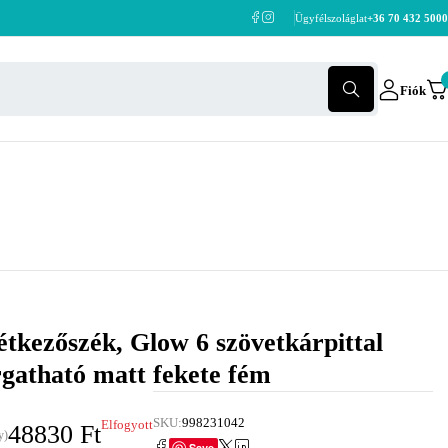
Ügyfélszoláglat
+36 70 432 5000
Fiók
étkezőszék, Glow 6 szövetkárpittal
orgatható matt fekete fém
SKU:
998231042
Elfogyott
48830
Ft
y)
Save