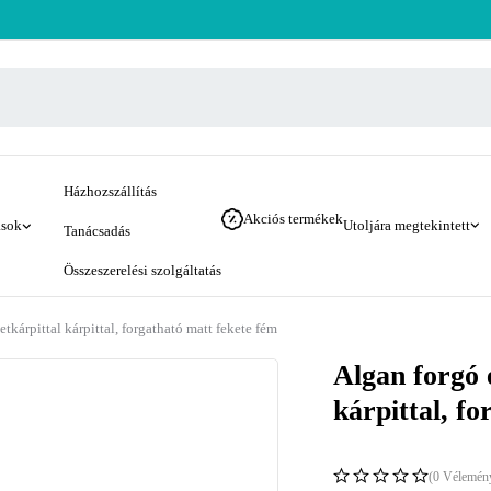
Házhozszállítás
Akciós termékek
ások
Utoljára megtekintett
Tanácsadás
Összeszerelési szolgáltatás
kárpittal kárpittal, forgatható matt fekete fém
Algan forgó 
kárpittal, f
(0 Vélemén