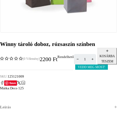
Winny tároló doboz, rózsaszín színben
KOSÁRBA
Rendelhető
2200
Ft
(0 Vélemény)
TESZEM
VEDD MEG MOST!
SKU:
125121009
Save
Márka:
Deco 125
Leírás