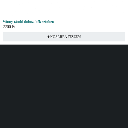
Winny tároló doboz, kék színben
2200
Ft
KOSÁRBA TESZEM
Vásárlás
Információ
Fiók
Kívánságlista
Gyakori kérdések
Kosár
Akciók
Rendelés követés
Fiókom
Összes termék
Szállítás
Rendeléseim
Tanácsadás
Kívánságlistám
Kártyás fizetés GY.F.K
Banki fizetési
tájékoztató
Általános Szerződési