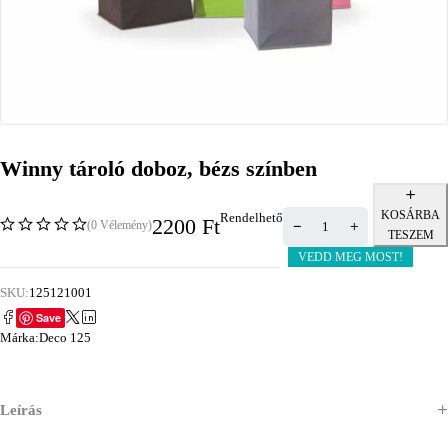
Winny tároló doboz, bézs színben
KOSÁRBA
Rendelhető
2200
Ft
(0 Vélemény)
TESZEM
VEDD MEG MOST!
SKU:
125121001
Save
Márka:
Deco 125
Leírás