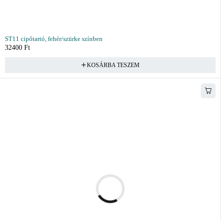
ST11 cipőtartó, fehér/szürke színben
32400
Ft
KOSÁRBA TESZEM