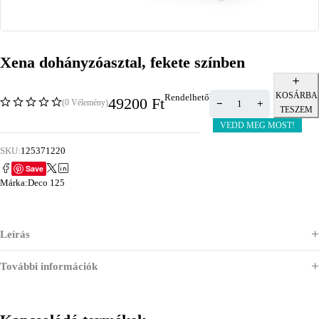
Xena dohányzóasztal, fekete színben
KOSÁRBA
Rendelhető
49200
Ft
(0 Vélemény)
TESZEM
VEDD MEG MOST!
SKU:
125371220
Save
Márka:
Deco 125
Leírás
További információk