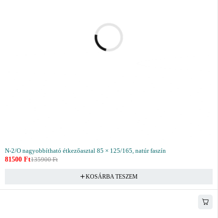
N-2/O nagyobbítható étkezőasztal 85 × 125/165, natúr faszín
81500
Ft
135900
Ft
KOSÁRBA TESZEM