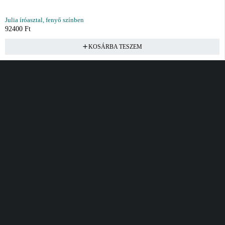
Julia íróasztal, fenyő színben
92400
Ft
KOSÁRBA TESZEM
Vásárlás
Információ
Fiók
Kívánságlista
Gyakori kérdések
Kosár
Akciók
Rendelés követés
Fiókom
Összes termék
Szállítás
Rendeléseim
Tanácsadás
Kívánságlistám
Kártyás fizetés GY.F.K
Banki fizetési
tájékoztató
Általános Szerződési
feltételek