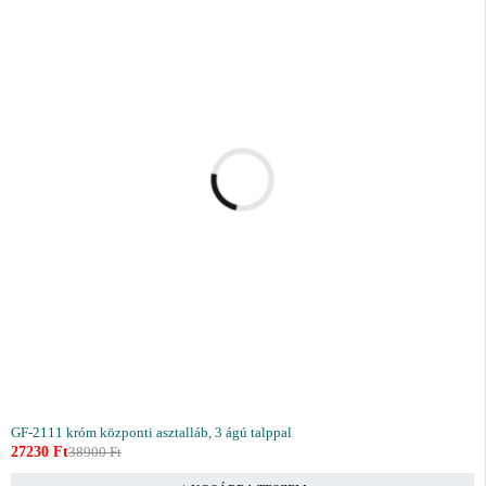
GF-2111 króm központi asztalláb, 3 ágú talppal
27230
Ft
38900
Ft