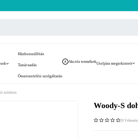
Házhozszállítás
Akciós termékek
ások
Utoljára megtekintett
Tanácsadás
Összeszerelési szolgáltatás
úr színben
Woody-S dohá
(0 Vélemén