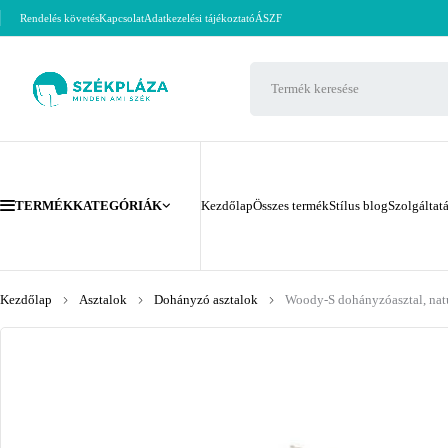
Rendelés követés
Kapcsolat
Adatkezelési tájékoztató
ÁSZF
TERMÉKKATEGÓRIÁK
Kezdőlap
Összes termék
Stílus blog
Szolgáltat
Kezdőlap
Asztalok
Dohányzó asztalok
Woody-S dohányzóasztal, nat