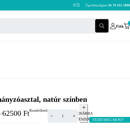
Ügyfélszoláglat
+36 70 432 5000
Fiók
nyzóasztal, natúr színben
Rendelhető
62500
Ft
KOSÁRBA
y)
TESZEM
VEDD MEG MOST!