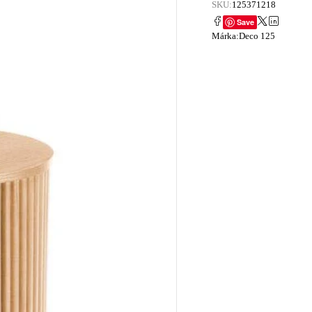
SKU:
125371218
Save
Márka:
Deco 125