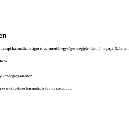
en
nnapi használhatóságot és az enteriőr egységes megjelenését támogatja. Szín: nat
hető.
gy vendégfogadáshoz.
ág és a kényelmes használat is fontos szempont.