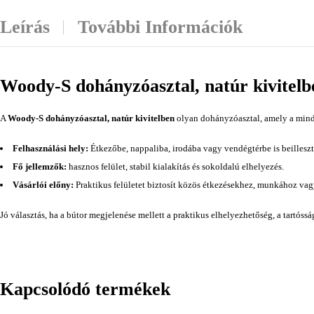
Leírás
További Információk
Woody-S dohányzóasztal, natúr kivitelb
A
Woody-S dohányzóasztal, natúr kivitelben
olyan dohányzóasztal, amely a minde
Felhasználási hely:
Étkezőbe, nappaliba, irodába vagy vendégtérbe is beilleszt
Fő jellemzők:
hasznos felület, stabil kialakítás és sokoldalú elhelyezés.
Vásárlói előny:
Praktikus felületet biztosít közös étkezésekhez, munkához va
Jó választás, ha a bútor megjelenése mellett a praktikus elhelyezhetőség, a tartóss
Kapcsolódó termékek