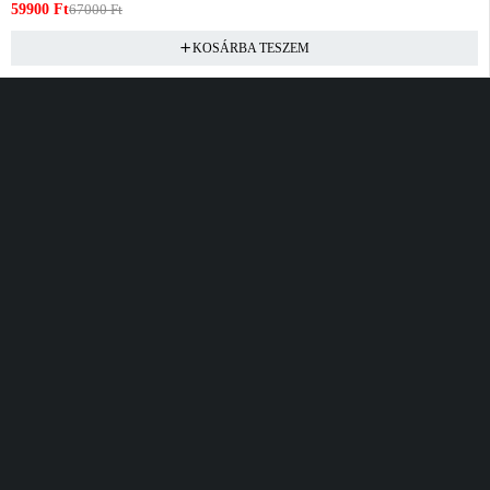
59900
Ft
67000
Ft
KOSÁRBA TESZEM
Vásárlás
Információ
Fiók
Kívánságlista
Gyakori kérdések
Kosár
Akciók
Rendelés követés
Fiókom
Összes termék
Szállítás
Rendeléseim
Tanácsadás
Kívánságlistám
Kártyás fizetés GY.F.K
Banki fizetési
tájékoztató
Általános Szerződési
feltételek
Cím
Elérhetőség
Bellamo Premium Maxcity
Hétfő - Péntek
Tópark utca 1/A, Törökbálint
10:00 - 16:00