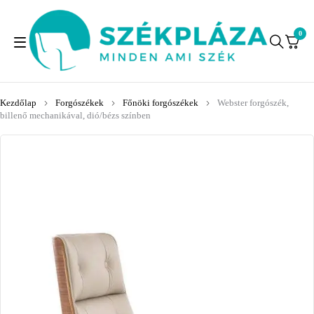
0
Kezdőlap
Forgószékek
Főnöki forgószékek
Webster forgószék,
billenő mechanikával, dió/bézs színben