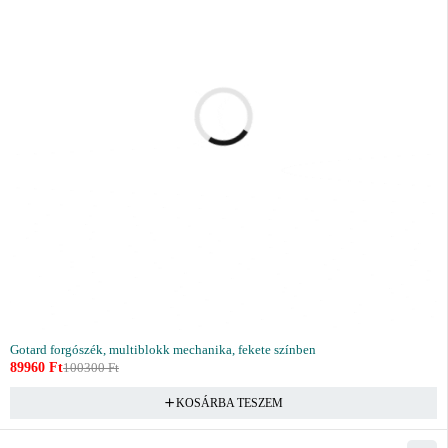
Gotard forgószék, multiblokk mechanika, fekete színben
89960
Ft
100300
Ft
KOSÁRBA TESZEM