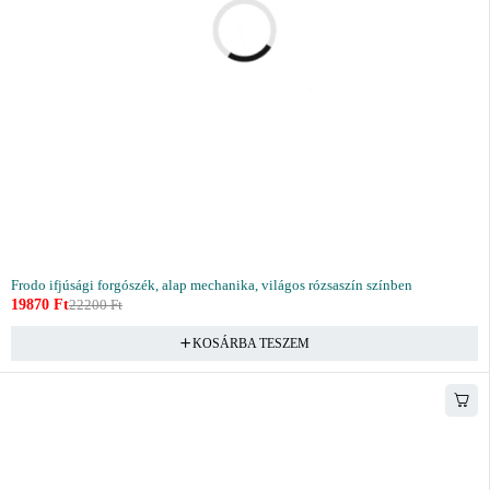
Frodo ifjúsági forgószék, alap mechanika, világos rózsaszín színben
19870
Ft
22200
Ft
KOSÁRBA TESZEM