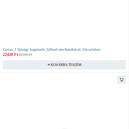
Gonzo 2 ifjúsági forgószék, billenő mechanikával, lila színben
22420
Ft
42500
Ft
KOSÁRBA TESZEM