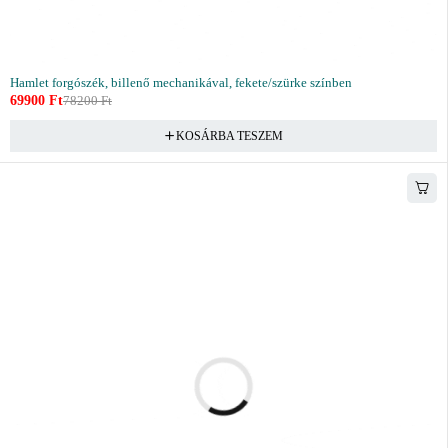
Hamlet forgószék, billenő mechanikával, fekete/szürke színben
69900
Ft
78200
Ft
KOSÁRBA TESZEM