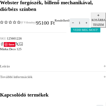
Webster forgószék, billenő mechanikával,
dió/bézs színben
KOSÁRBA
Rendelhető
95100
Ft
(0 Vélemény)
TESZEM
VEDD MEG MOST!
SKU:
125601226
Save
Márka:
Deco 125
Leírás
További információk
Kapcsolódó termékek