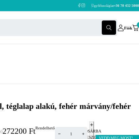
Ügyfélszoláglat
+36 70 432 5000
Fiók
al, téglalap alakú, fehér márvány/fehér
Rendelhető
272200
Ft
KOSÁRBA
y)
TESZEM
VEDD MEG MOST!