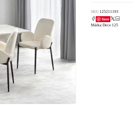
SKU:
125211193
Save
Márka:
Deco 125