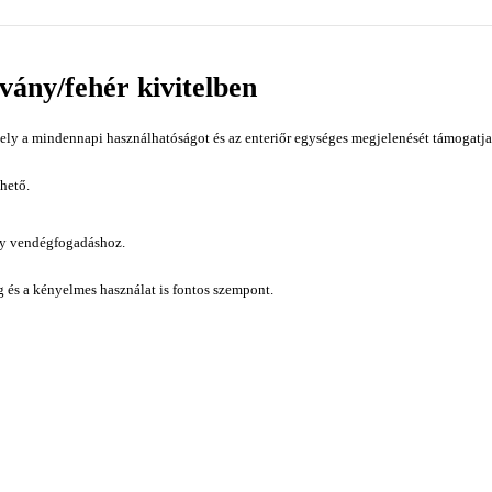
rvány/fehér kivitelben
ely a mindennapi használhatóságot és az enteriőr egységes megjelenését támogatja
hető.
gy vendégfogadáshoz.
ág és a kényelmes használat is fontos szempont.