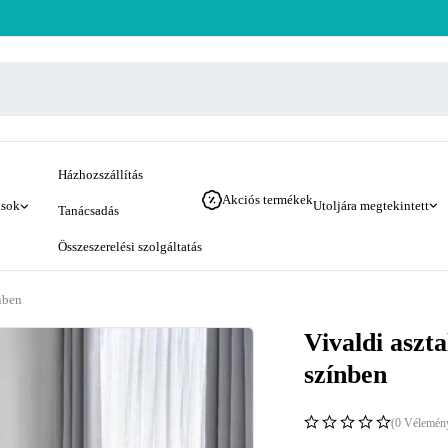
Házhozszállítás
Akciós termékek
ások
Utoljára megtekintett
Tanácsadás
Összeszerelési szolgáltatás
ínben
Vivaldi aszt
színben
(0 Vélemén