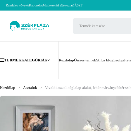
Rendelés követés
Kapcsolat
Adatkezelési tájékoztató
ÁSZF
TERMÉKKATEGÓRIÁK
Kezdőlap
Összes termék
Stílus blog
Szolgáltat
Kezdőlap
Asztalok
Vivaldi asztal, téglalap alakú, fehér márvány/fehér sz