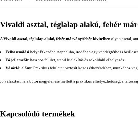
Vivaldi asztal, téglalap alakú, fehér má
A
Vivaldi asztal, téglalap alakú, fehér márvány/fehér kivitelben
olyan asztal, am
Felhasználási hely:
Étkezőbe, nappaliba, irodába vagy vendégtérbe is beilleszt
Fő jellemzők:
hasznos felület, stabil kialakítás és sokoldalú elhelyezés.
Vásárlói előny:
Praktikus felületet biztosít közös étkezésekhez, munkához va
Jó választás, ha a bútor megjelenése mellett a praktikus elhelyezhetőség, a tartóss
Kapcsolódó termékek