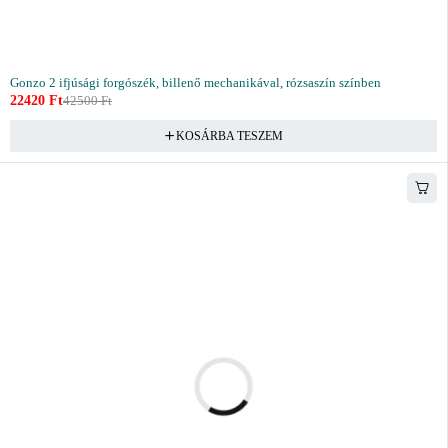
Gonzo 2 ifjúsági forgószék, billenő mechanikával, rózsaszín színben
22420
Ft
42500
Ft
KOSÁRBA TESZEM