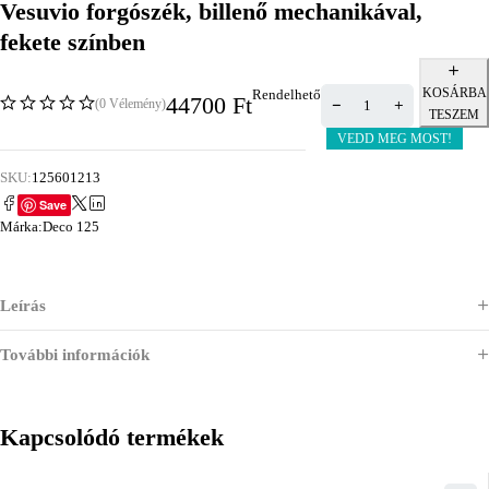
Vesuvio forgószék, billenő mechanikával,
fekete színben
KOSÁRBA
Rendelhető
44700
Ft
(0 Vélemény)
TESZEM
VEDD MEG MOST!
SKU:
125601213
Save
Márka:
Deco 125
Leírás
További információk
Kapcsolódó termékek