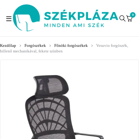
0
Kezdőlap
Forgószékek
Főnöki forgószékek
Vesuvio forgószék,
billenő mechanikával, fekete színben