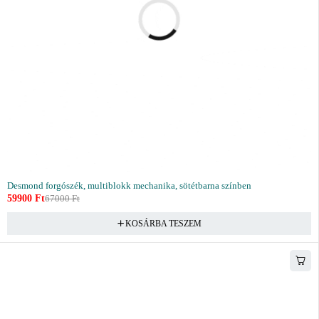
Desmond forgószék, multiblokk mechanika, sötétbarna színben
59900
Ft
67000
Ft
KOSÁRBA TESZEM