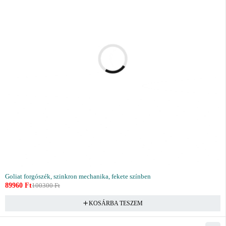
Goliat forgószék, szinkron mechanika, fekete színben
89960
Ft
100300
Ft
KOSÁRBA TESZEM