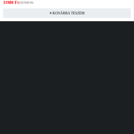
31980
Ft
35700
Ft
KOSÁRBA TESZEM
Vásárlás
Információ
Fiók
Kívánságlista
Gyakori kérdések
Kosár
Akciók
Rendelés követés
Fiókom
Összes termék
Szállítás
Rendeléseim
Tanácsadás
Kívánságlistám
Kártyás fizetés GY.F.K
Banki fizetési
tájékoztató
Általános Szerződési
feltételek
Cím
Elérhetőség
Bellamo Premium Maxcity
Hétfő - Péntek
Tópark utca 1/A, Törökbálint
10:00 - 16:00