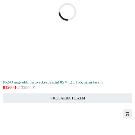
N-2/O nagyobbítható étkezőasztal 85 × 125/165, natúr faszín
81500
Ft
135900
Ft
KOSÁRBA TESZEM