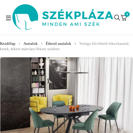
0
Kezdőlap
Asztalok
Étkező asztalok
Vertigo bővíthető étkezőasztal,
kerek, fekete márvány/fekete színben