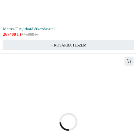
Matrix/O nyitható étkezőasztal
267400
Ft
445800
Ft
KOSÁRBA TESZEM