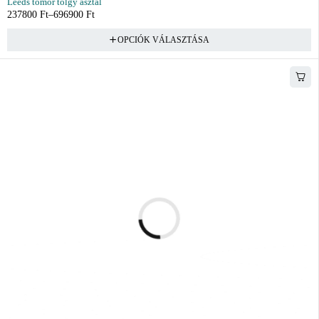
Leeds tömör tölgy asztal
237800
Ft
–
696900
Ft
OPCIÓK VÁLASZTÁSA