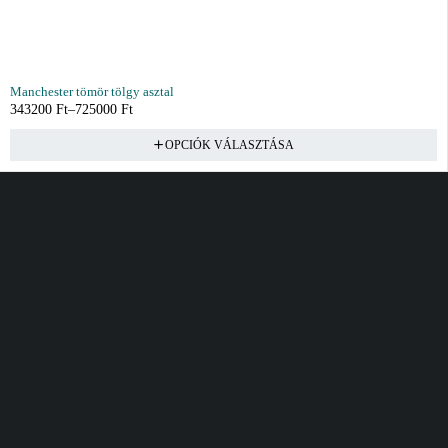
Manchester tömör tölgy asztal
343200
Ft
–
725000
Ft
OPCIÓK VÁLASZTÁSA
Vásárlás
Információ
Fiók
Kívánságlista
Gyakori kérdések
Kosár
Akciók
Rendelés követés
Fiókom
Összes termék
Szállítás
Rendeléseim
Tanácsadás
Kívánságlistám
Kártyás fizetés GY.F.K
Banki fizetési
tájékoztató