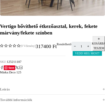
Vertigo bővíthető étkezőasztal, kerek, fekete
márvány/fekete színben
KOSÁRB
Rendelhető
317400
Ft
(0 Vélemény)
TESZEM
VEDD MEG MOST!
SKU:
125211187
Save
Márka:
Deco 125
Leírás
További információk