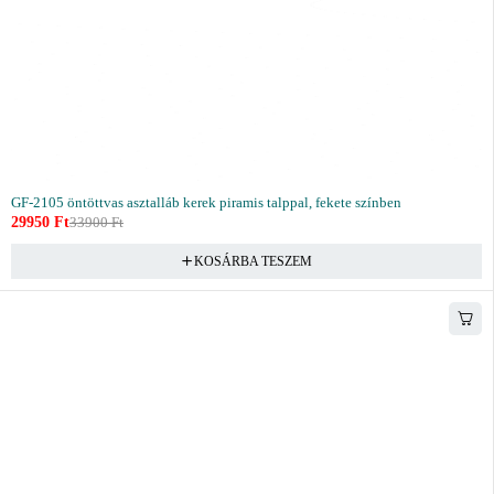
GF-2105 öntöttvas asztalláb kerek piramis talppal, fekete színben
29950
Ft
33900
Ft
KOSÁRBA TESZEM