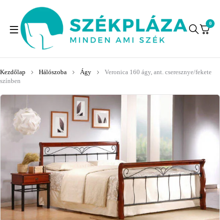
0
Kezdőlap
Hálószoba
Ágy
Veronica 160 ágy, ant. cseresznye/fekete
színben