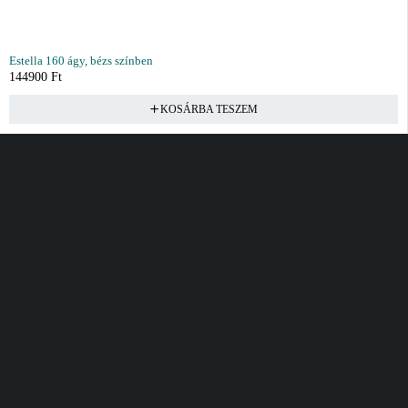
Estella 160 ágy, bézs színben
144900
Ft
KOSÁRBA TESZEM
Vásárlás
Információ
Fiók
Kívánságlista
Gyakori kérdések
Kosár
Akciók
Rendelés követés
Fiókom
Összes termék
Szállítás
Rendeléseim
Tanácsadás
Kívánságlistám
Kártyás fizetés GY.F.K
Banki fizetési
tájékoztató
Általános Szerződési