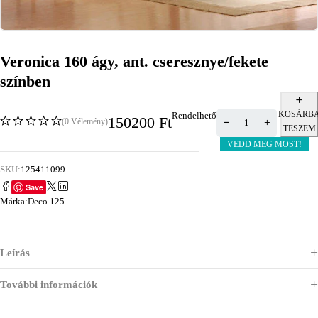
Veronica 160 ágy, ant. cseresznye/fekete
színben
KOSÁRB
Rendelhető
150200
Ft
(0 Vélemény)
TESZEM
VEDD MEG MOST!
SKU:
125411099
Save
Márka:
Deco 125
Leírás
További információk