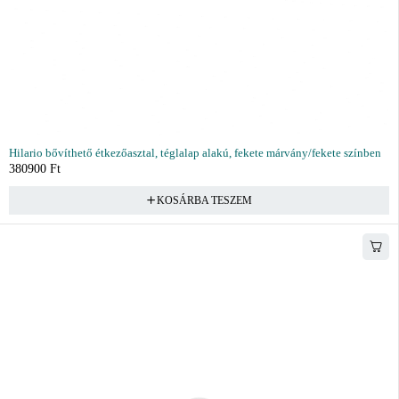
Hilario bővíthető étkezőasztal, téglalap alakú, fekete márvány/fekete színben
380900
Ft
KOSÁRBA TESZEM