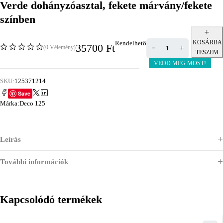
Verde dohányzóasztal, fekete márvány/fekete
színben
KOSÁRBA
Rendelhető
35700
Ft
(0 Vélemény)
TESZEM
VEDD MEG MOST!
SKU:
125371214
Save
Márka:
Deco 125
Leírás
További információk
Kapcsolódó termékek