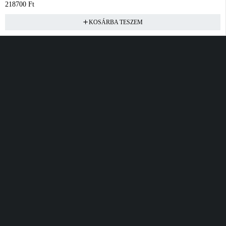
218700
Ft
KOSÁRBA TESZEM
Vásárlás
Információ
Fiók
Kívánságlista
Gyakori kérdések
Kosár
Akciók
Rendelés követés
Fiókom
Összes termék
Szállítás
Rendeléseim
Tanácsadás
Kívánságlistám
Kártyás fizetés GY.F.K
Banki fizetési
tájékoztató
Általános Szerződési
feltételek
Cím
Elérhetőség
Bellamo Premium Maxcity
Hétfő - Péntek
Tópark utca 1/A, Törökbálint
10:00 - 16:00