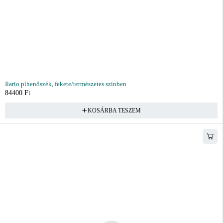
Ilario pihenőszék, fekete/természetes színben
84400
Ft
KOSÁRBA TESZEM