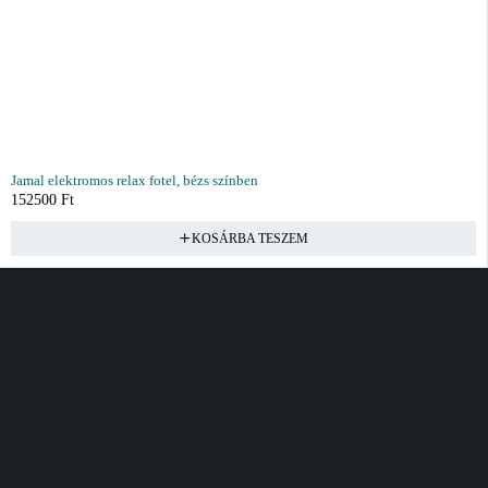
Jamal elektromos relax fotel, bézs színben
152500
Ft
KOSÁRBA TESZEM
Vásárlás
Információ
Fiók
Kívánságlista
Gyakori kérdések
Kosár
Akciók
Rendelés követés
Fiókom
Összes termék
Szállítás
Rendeléseim
Tanácsadás
Kívánságlistám