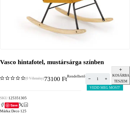
Vasco hintafotel, mustársárga színben
KOSÁRBA
Rendelhető
73100
Ft
(0 Vélemény)
TESZEM
VEDD MEG MOST!
SKU:
125351305
Save
Márka:
Deco 125