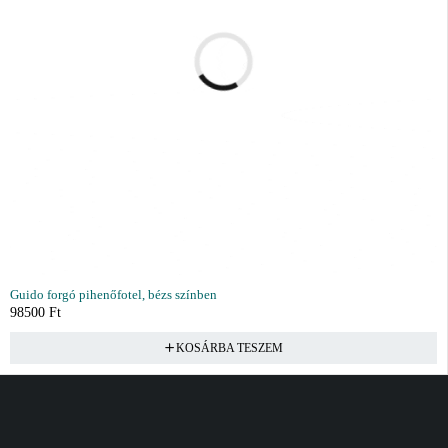
Guido forgó pihenőfotel, bézs színben
98500
Ft
KOSÁRBA TESZEM
Vásárlás
Információ
Fiók