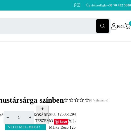
Ügyfélszoláglat
+36 70 432 5000
Fiók
 mustársárga színben
(0 Vélemény)
SKU:
125351294
tő
KOSÁRBA
TESZEM
Save
VEDD MEG MOST!
Márka:
Deco 125