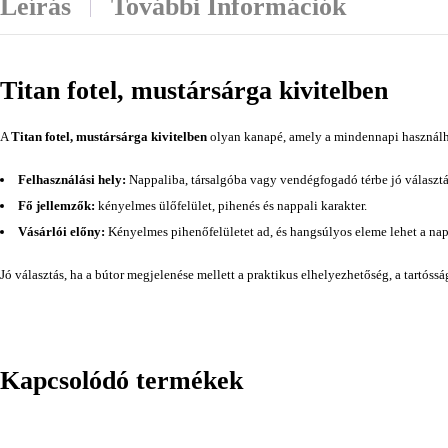
Leírás
További Információk
Titan fotel, mustársárga kivitelben
A
Titan fotel, mustársárga kivitelben
olyan kanapé, amely a mindennapi használhat
Felhasználási hely:
Nappaliba, társalgóba vagy vendégfogadó térbe jó választá
Fő jellemzők:
kényelmes ülőfelület, pihenés és nappali karakter.
Vásárlói előny:
Kényelmes pihenőfelületet ad, és hangsúlyos eleme lehet a na
Jó választás, ha a bútor megjelenése mellett a praktikus elhelyezhetőség, a tartóss
Kapcsolódó termékek