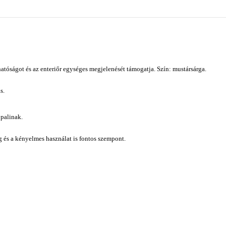
óságot és az enteriőr egységes megjelenését támogatja. Szín: mustársárga.
s.
ppalinak.
ág és a kényelmes használat is fontos szempont.