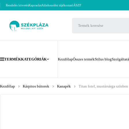
Rendelés követés
Kapcsolat
Adatkezelési tájékoztató
ÁSZF
TERMÉKKATEGÓRIÁK
Kezdőlap
Összes termék
Stílus blog
Szolgáltat
Kezdőlap
Kárpitos bútorok
Kanapék
Titan fotel, mustársárga színben