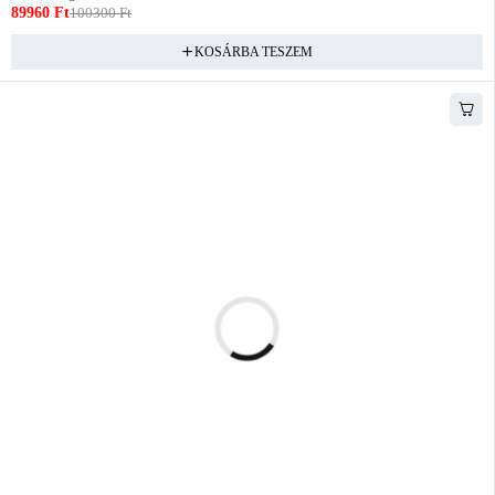
89960
Ft
100300
Ft
KOSÁRBA TESZEM