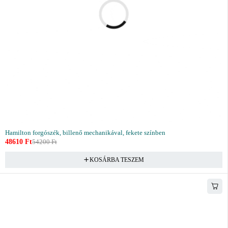
Hamilton forgószék, billenő mechanikával, fekete színben
48610
Ft
54200
Ft
KOSÁRBA TESZEM