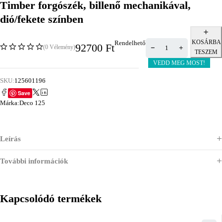
Timber forgószék, billenő mechanikával,
dió/fekete színben
KOSÁRBA
Rendelhető
92700
Ft
(0 Vélemény)
TESZEM
VEDD MEG MOST!
SKU:
125601196
Save
Márka:
Deco 125
Leírás
További információk
Kapcsolódó termékek