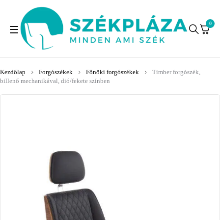
0
Kezdőlap
Forgószékek
Főnöki forgószékek
Timber forgószék,
billenő mechanikával, dió/fekete színben