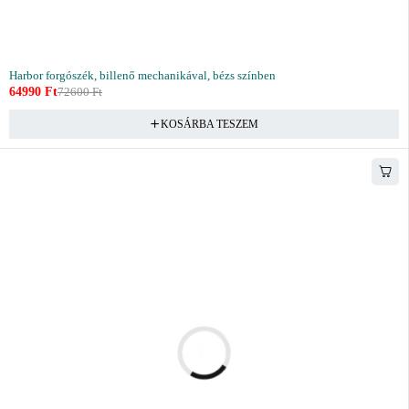
Harbor forgószék, billenő mechanikával, bézs színben
64990
Ft
72600
Ft
KOSÁRBA TESZEM