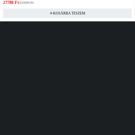
27780
Ft
31000
Ft
KOSÁRBA TESZEM
Vásárlás
Információ
Fiók
Kívánságlista
Gyakori kérdések
Kosár
Akciók
Rendelés követés
Fiókom
Összes termék
Szállítás
Rendeléseim
Tanácsadás
Kívánságlistám
Kártyás fizetés GY.F.K
Banki fizetési
tájékoztató
Általános Szerződési
feltételek
Cím
Elérhetőség
Bellamo Premium Maxcity
Hétfő - Péntek
Tópark utca 1/A, Törökbálint
10:00 - 16:00