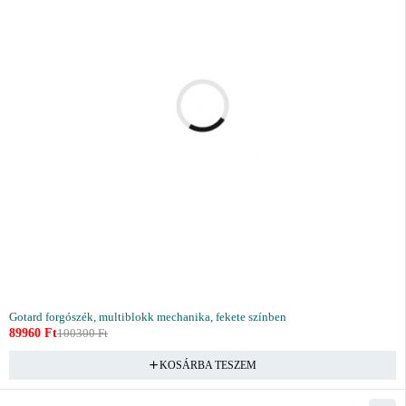
Gotard forgószék, multiblokk mechanika, fekete színben
89960
Ft
100300
Ft
KOSÁRBA TESZEM