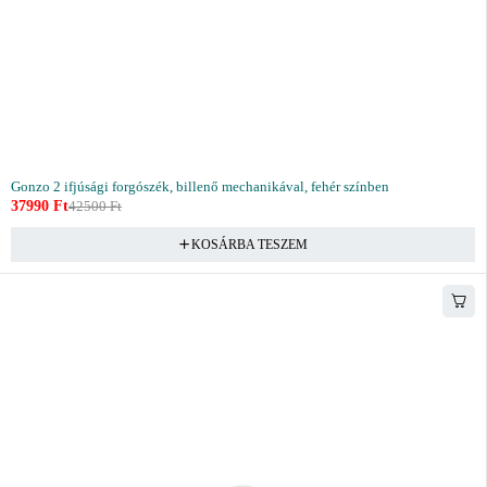
Gonzo 2 ifjúsági forgószék, billenő mechanikával, fehér színben
37990
Ft
42500
Ft
KOSÁRBA TESZEM