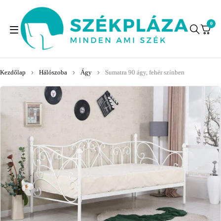
0
Kezdőlap
Hálószoba
Ágy
Sumatra 90 ágy, fehér színben