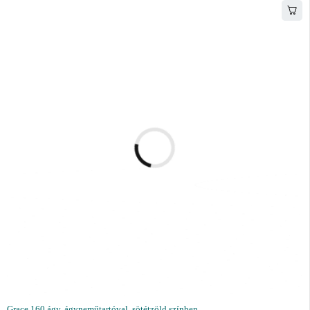
Grace 160 ágy, ágyneműtartóval, sötétzöld színben