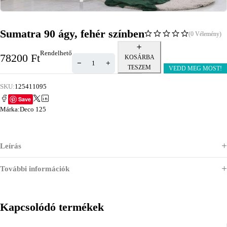
Sumatra 90 ágy, fehér színben
(0 Vélemény)
Rendelhető
78200
Ft
KOSÁRBA
TESZEM
VEDD MEG MOST!
SKU:
125411095
Save
Márka:
Deco 125
Leírás
További információk
Kapcsolódó termékek