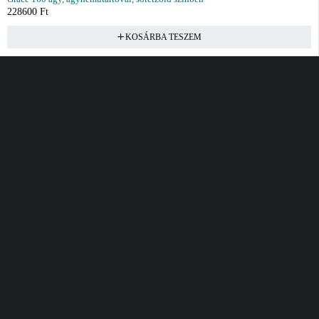
228600
Ft
KOSÁRBA TESZEM
Vásárlás
Információ
Fiók
Kívánságlista
Gyakori kérdések
Kosár
Akciók
Rendelés követés
Fiókom
Összes termék
Szállítás
Rendeléseim
Tanácsadás
Kívánságlistám
Kártyás fizetés GY.F.K
Banki fizetési
tájékoztató
Általános Szerződési
feltételek
Cím
Elérhetőség
Bellamo Premium Maxcity
Hétfő - Péntek