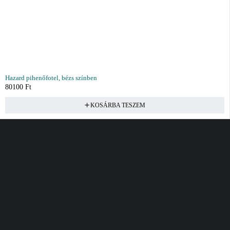
Hazard pihenőfotel, bézs színben
80100
Ft
KOSÁRBA TESZEM
Vásárlás
Információ
Fiók
Kívánságlista
Gyakori kérdések
Kosár
Akciók
Rendelés követés
Fiókom
Összes termék
Szállítás
Rendeléseim
Tanácsadás
Kívánságlistám
Kártyás fizetés GY.F.K