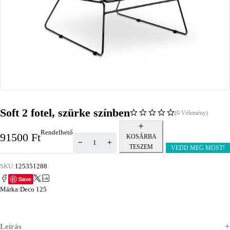
Soft 2 fotel, szürke színben
(0 Vélemény)
Rendelhető
91500
Ft
KOSÁRBA
TESZEM
VEDD MEG MOST!
SKU:
125351288
Save
Márka:
Deco 125
Leírás