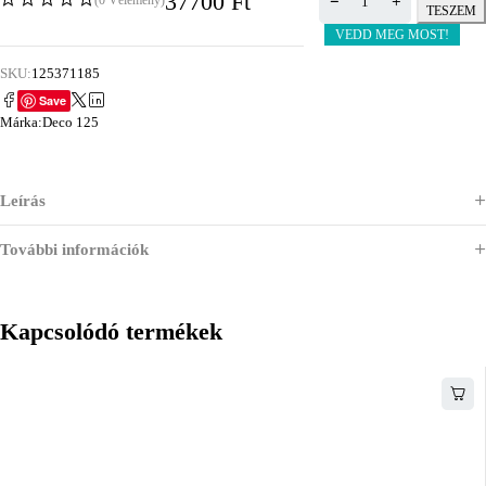
37700
Ft
(0 Vélemény)
TESZEM
VEDD MEG MOST!
SKU:
125371185
Save
Márka:
Deco 125
Leírás
További információk
Kapcsolódó termékek