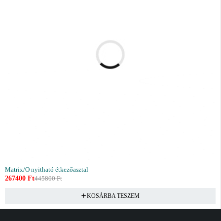
Matrix/O nyitható étkezőasztal
267400
Ft
445800
Ft
KOSÁRBA TESZEM