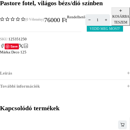
Pastore fotel, világos bézs/dió színben
KOSÁRBA
Rendelhető
76000
Ft
(0 Vélemény)
TESZEM
VEDD MEG MOST!
SKU:
125351250
Save
Márka:
Deco 125
Leírás
További információk
Kapcsolódó termékek