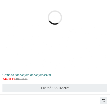
Combo/O dohányzó dohányzóasztal
24400
Ft
48800
Ft
KOSÁRBA TESZEM