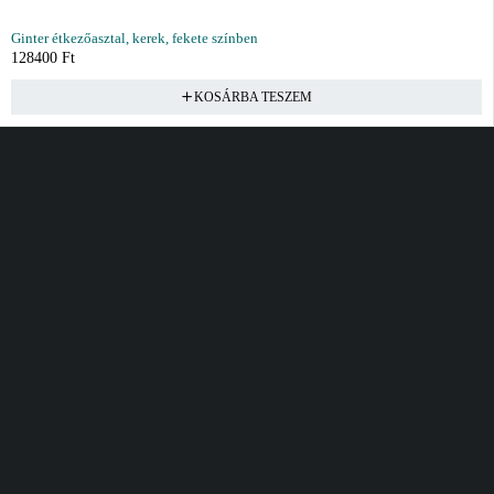
Ginter étkezőasztal, kerek, fekete színben
128400
Ft
KOSÁRBA TESZEM
Vásárlás
Információ
Fiók
Kívánságlista
Gyakori kérdések
Kosár
Akciók
Rendelés követés
Fiókom
Összes termék
Szállítás
Rendeléseim
Tanácsadás
Kívánságlistám
Kártyás fizetés GY.F.K
Banki fizetési
tájékoztató
Általános Szerződési
feltételek
Cím
Elérhetőség