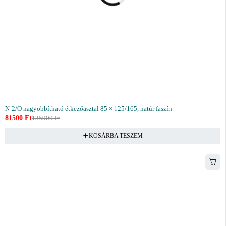
N-2/O nagyobbítható étkezőasztal 85 × 125/165, natúr faszín
81500
Ft
135900
Ft
KOSÁRBA TESZEM