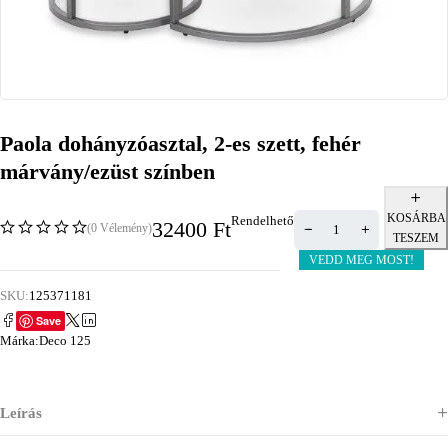
Paola dohányzóasztal, 2-es szett, fehér
márvány/ezüst színben
KOSÁRBA
Rendelhető
32400
Ft
(0 Vélemény)
TESZEM
VEDD MEG MOST!
SKU:
125371181
Save
Márka:
Deco 125
Leírás