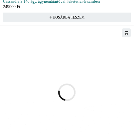
Cassandra S 140 ágy, ágyneműtartóval, fekete/fehér színben
249000
Ft
KOSÁRBA TESZEM