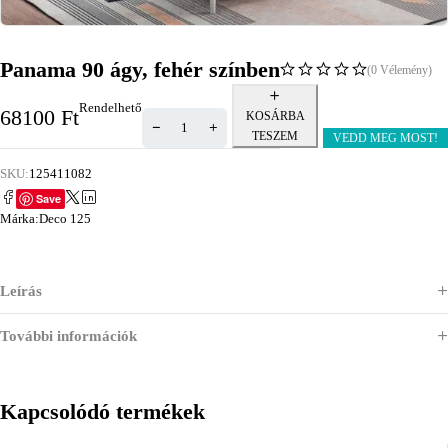
Panama 90 ágy, fehér színben
(0 Vélemény)
Rendelhető
68100
Ft
KOSÁRBA
TESZEM
VEDD MEG MOST!
SKU:
125411082
Save
Márka:
Deco 125
Leírás
További információk
Kapcsolódó termékek