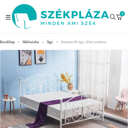
0
Kezdőlap
Hálószoba
Ágy
Panama 90 ágy, fehér színben