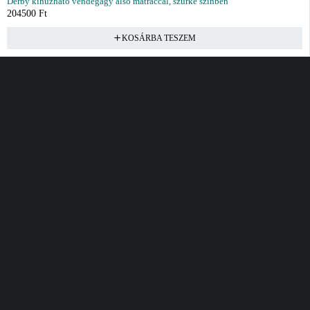
Derby kihúzható vendégágy alsó matraccal, szürke színben
204500
Ft
KOSÁRBA TESZEM
Vásárlás
Információ
Fiók
Kívánságlista
Gyakori kérdések
Kosár
Akciók
Rendelés követés
Fiókom
Összes termék
Szállítás
Rendeléseim
Tanácsadás
Kívánságlistám
Kártyás fizetés GY.F.K
Banki fizetési
tájékoztató
Általános Szerződési
feltételek
Cím
Elérhetőség
Bellamo Premium Maxcity
Hétfő - Péntek