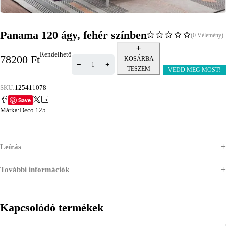
Panama 120 ágy, fehér színben
(0 Vélemény)
Rendelhető
78200
Ft
KOSÁRBA
TESZEM
VEDD MEG MOST!
SKU:
125411078
Save
Márka:
Deco 125
Leírás
További információk
Kapcsolódó termékek