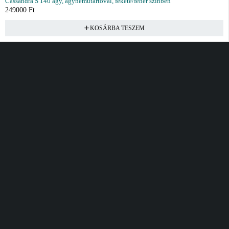
Cassandra S 140 ágy, ágyneműtartóval, fekete/fehér színben
249000
Ft
KOSÁRBA TESZEM
Vásárlás
Információ
Fiók
Kívánságlista
Gyakori kérdések
Kosár
Akciók
Rendelés követés
Fiókom
Összes termék
Szállítás
Rendeléseim
Tanácsadás
Kívánságlistám
Kártyás fizetés GY.F.K
Banki fizetési
tájékoztató
Általános Szerződési
feltételek
Cím
Elérhetőség
Bellamo Premium Maxcity
Hétfő - Péntek