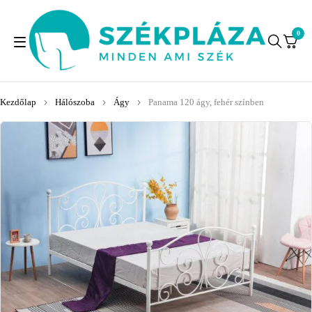
0
Kezdőlap
Hálószoba
Ágy
Panama 120 ágy, fehér színben