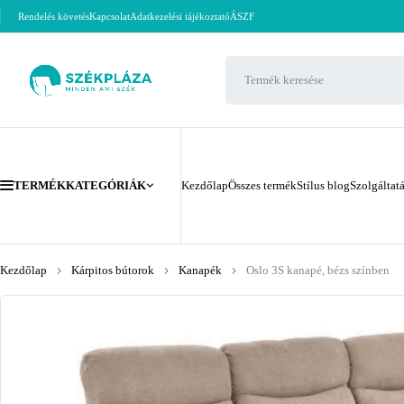
Rendelés követés
Kapcsolat
Adatkezelési tájékoztató
ÁSZF
TERMÉKKATEGÓRIÁK
Kezdőlap
Összes termék
Stílus blog
Szolgáltat
Kezdőlap
Kárpitos bútorok
Kanapék
Oslo 3S kanapé, bézs színben