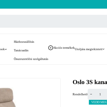
Házhozszállítás
Akciós termékek
ások
Utoljára megtekintett
Tanácsadás
Összeszerelési szolgáltatás
Oslo 3S kana
Rendelhető
VEDD MEG