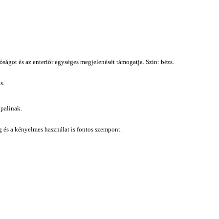
ágot és az enteriőr egységes megjelenését támogatja. Szín: bézs.
s.
ppalinak.
ág és a kényelmes használat is fontos szempont.