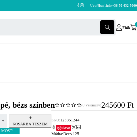
Ügyfélszoláglat
+36 70 432 5000
Fiók
pé, bézs színben
245600
Ft
(0 Vélemény)
SKU:
125351244
KOSÁRBA TESZEM
Save
 MOST!
Márka:
Deco 125