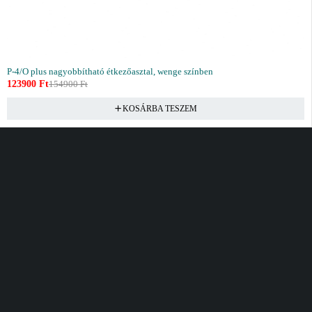
P-4/O plus nagyobbítható étkezőasztal, wenge színben
123900
Ft
154900
Ft
KOSÁRBA TESZEM
Vásárlás
Információ
Fiók
Kívánságlista
Gyakori kérdések
Kosár
Akciók
Rendelés követés
Fiókom
Összes termék
Szállítás
Rendeléseim
Tanácsadás
Kívánságlistám
Kártyás fizetés GY.F.K
Banki fizetési
tájékoztató