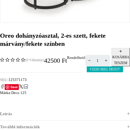
Oreo dohányzóasztal, 2-es szett, fekete
márvány/fekete színben
KOSÁRBA
Rendelhető
42500
Ft
(0 Vélemény)
TESZEM
VEDD MEG MOST!
SKU:
125371173
Save
Márka:
Deco 125
Leírás
További információk