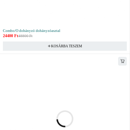
Combo/O dohányzó dohányzóasztal
24400
Ft
48800
Ft
KOSÁRBA TESZEM