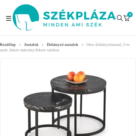
0
Kezdőlap
Asztalok
Dohányzó asztalok
Oreo dohányzóasztal, 2-es
szett, fekete márvány/fekete színben