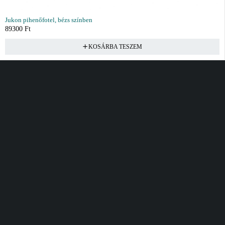
Jukon pihenőfotel, bézs színben
89300
Ft
KOSÁRBA TESZEM
Vásárlás
Információ
Fiók
Kívánságlista
Gyakori kérdések
Kosár
Akciók
Rendelés követés
Fiókom
Összes termék
Szállítás
Rendeléseim
Tanácsadás
Kívánságlistám
Kártyás fizetés GY.F.K
Banki fizetési
tájékoztató
Általános Szerződési
feltételek