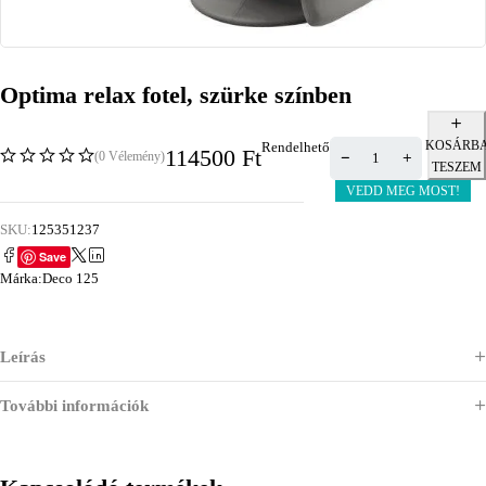
Optima relax fotel, szürke színben
KOSÁRB
Rendelhető
114500
Ft
(0 Vélemény)
TESZEM
VEDD MEG MOST!
SKU:
125351237
Save
Márka:
Deco 125
Leírás
További információk