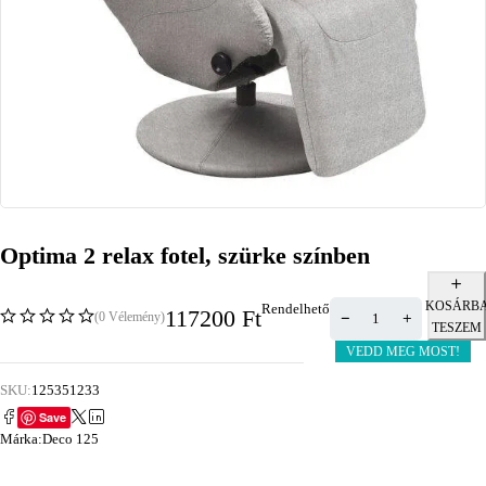
Optima 2 relax fotel, szürke színben
KOSÁRB
Rendelhető
117200
Ft
(0 Vélemény)
TESZEM
VEDD MEG MOST!
SKU:
125351233
Save
Márka:
Deco 125