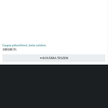
Gaspar pihenőfotel, krém színben
100100
Ft
KOSÁRBA TESZEM
Vásárlás
Információ
Fiók
Kívánságlista
Gyakori kérdések
Kosár
Akciók
Rendelés követés
Fiókom
Összes termék
Szállítás
Rendeléseim
Tanácsadás
Kívánságlistám